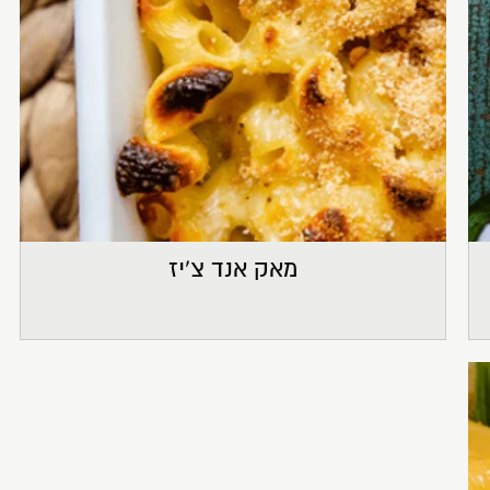
מאק אנד צ'יז