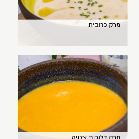
מרק כרובית
מרק דלורית צלויה